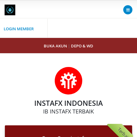
LOGIN MEMBER
BUKA AKUN
|
DEPO & WD
INSTAFX INDONESIA
IB INSTAFX TERBAIK
Terbaik